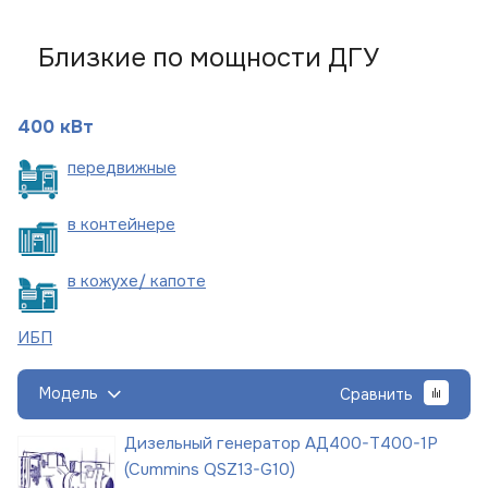
Близкие по мощности ДГУ
400 кВт
пере
движные
в
контейнере
в кожухе/
капоте
ИБП
Модель
Сравнить
Дизельный генератор АД400-Т400-1Р
(Cummins QSZ13-G10)