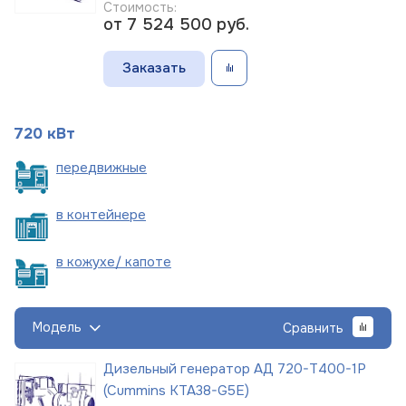
Стоимость:
от 7 524 500
руб.
Заказать
720 кВт
пере
движные
в
контейнере
в кожухе/
капоте
Модель
Сравнить
Дизельный генератор АД 720-Т400-1Р
(Cummins KTA38-G5E)