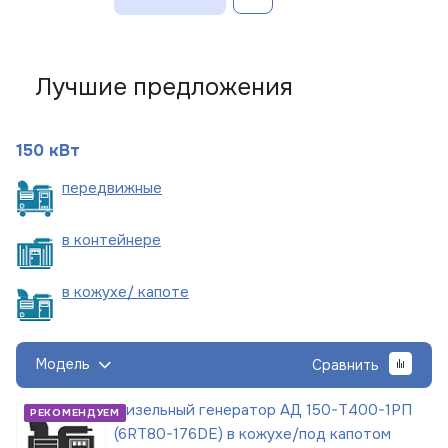
Лучшие предложения
150 кВт
пере
движные
в
контейнере
в кожухе/
капоте
Модель
Сравнить
Дизельный генератор АД 150-Т400-1РП
РЕКОМЕНДУЕМ
(6RT80-176DE) в кожухе/под капотом