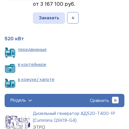
от 3 167 100
руб.
Заказать
520 кВт
пере
движные
в
контейнере
в кожухе/
капоте
Модель
Сравнить
Дизельный генератор АД520-Т400-1Р
(Cummins QSK19-G4)
ЭТРО