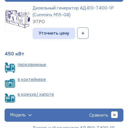
Дизельный генератор АД410-Т400-1Р
(Cummins M15-G8)
ЭТРО
Уточнить цену
450 кВт
пере
движные
в
контейнере
в кожухе/
капоте
Модель
Сравнить
Дизельный генератор АД450-Т400-1Р