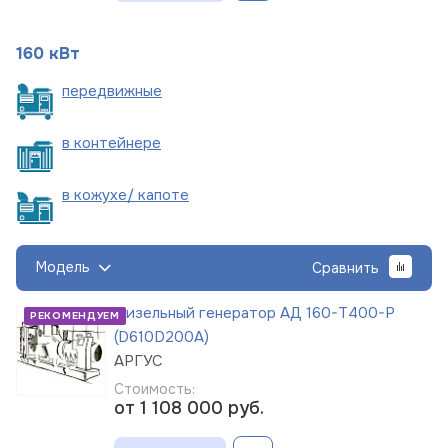
160 кВт
пере
движные
в
контейнере
в кожухе/
капоте
Модель
Сравнить
Дизельный генератор АД 160-Т400-Р
РЕКОМЕНДУЕМ
(D610D200A)
АРГУС
Стоимость:
от 1 108 000
руб.