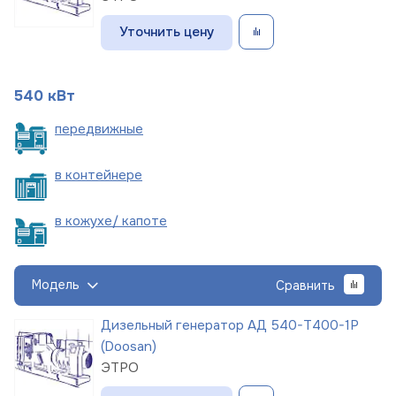
Уточнить цену
540 кВт
пере
движные
в
контейнере
в кожухе/
капоте
Модель
Сравнить
Дизельный генератор АД 540-Т400-1Р
(Doosan)
ЭТРО