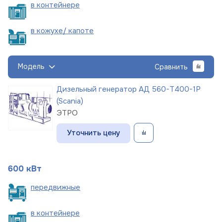
в
контейнере
в кожухе/
капоте
Модель
Сравнить
Дизельный генератор АД 560-Т400-1Р
(Scania)
ЭТРО
Уточнить цену
600 кВт
пере
движные
в
контейнере