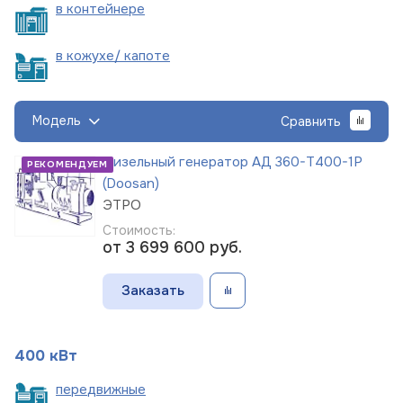
в
контейнере
в кожухе/
капоте
Модель
Сравнить
Дизельный генератор АД 360-Т400-1Р
РЕКОМЕНДУЕМ
(Doosan)
ЭТРО
Стоимость:
от 3 699 600
руб.
Заказать
400 кВт
пере
движные