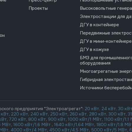
Проекты
Высоковольтные генер
Электростанции для да
ДГУ в контейнере
Передвижные электрос
он
ДГУ в мини-контейнере
ДГУ в кожухе
БМЗ для промышленног
оборудования
Многоагрегатные энер
Гибридная электростан
Источники бесперебойн
рского предприятия "Электроагрегат":
20 кВт,
24 кВт,
30 кВ
 кВт
,
220 кВт
,
240 кВт
,
250 кВт
,
260 кВт,
280 кВт
,
300 кВт
,
3
кВт
,
720 кВт
,
800 кВт
,
900 кВт
,
1000 кВт/1 МВт
,
1100 кВт/1,1
5 МВт
,
1600 кВт/1,6 МВт
,
1640 кВт/1,64 МВт
,
1800 кВт/1,8 МВ
 МВт
,
4000 кВт/4 МВт
,
4500 кВт/4,5 МВт
,
5000 кВт/5 МВт
,
6