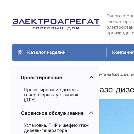
Энергокомпл
генераторы 
электростан
производит
Каталог изделий
Компани
ТД Электроагрегат
Услуги
Сдача объекта на базе дизел
Проектирование
Сдача объекта на базе ди
Проектирование дизель-
генераторных установок
(ДГУ)
Сервисное обслуживание
Установка, ПНР и шефмонтаж
дизель-генератора