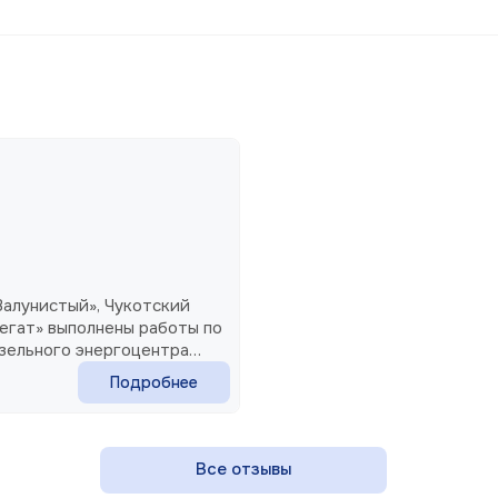
алунистый», Чукотский
егат» выполнены работы по
изельного энергоцентра
а АО «Электроагрегат»
Подробнее
Все отзывы