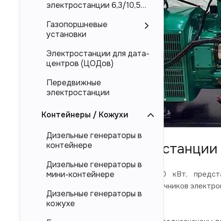
электростанции 6,3/10,5
кВ
Газопоршневые
установки
Электростанции для дата-
центров (ЦОДов)
Передвижные
электростанции
Контейнеры / Кожухи
Дизельные генераторы в
Надежные электростанции 
контейнере
Дизельные генераторы в
Дизельные электростанции 100 кВт, предста
мини-контейнере
электроснабжения в качестве источников электроп
Дизельные генераторы в
и китайского производства.
кожухе