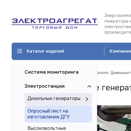
Энергокомпл
генераторы 
электростан
производит
Каталог изделий
Компани
Система мониторинга
ТД Электроагрегат
Каталог изделий
Каталог. Дизельные 
Каталог. Дизельные генера
Электростанции
Астрахане
Дизельные генераторы
Опросный лист на
изготовление ДГУ
Высоковольтные