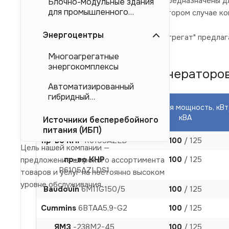
Представленные в каталоге ДЭС предназначены дл
Блочно-модульные здания
для промышленного
магистральных электросетей. Во втором случае к
тяжеловесного
оборудования (БМЗ)
Энергоцентры
Компания "Торговый Дом Электроагрегат" предлага
производителя.
Многоагрегатные
энергокомплексы
Модели дизельных генераторов (
Автоматизированный
гибридный
энергокомплекс (АГЭК)
Основная мощность, кВт
Двигатель
кВА
Источники бесперебойного
питания (ИБП)
пр-во КНР
R6105AZLD
100
/ 125
Цель нашей компании —
пр-во КНР
100
/ 125
предложение широкого ассортимента
R6105AZLDS1
товаров и услуг на постоянно высоком
уровне обслуживания.
Baudouin
6M11G150/5
100
/ 125
Cummins
6BTAA5,9-G2
100
/ 125
ЯМЗ
-238М2-45
100
/ 125