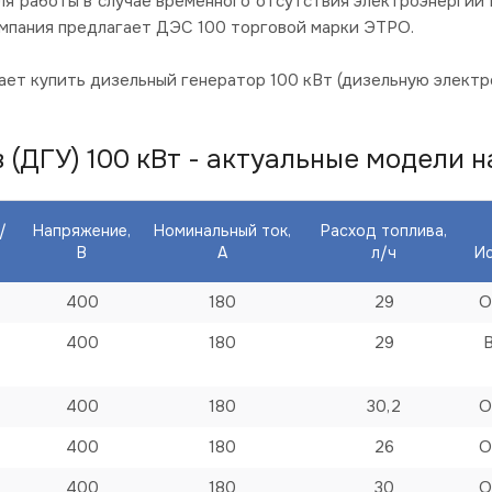
я работы в случае временного отсутствия электроэнергии в
омпания предлагает ДЭС 100 торговой марки ЭТРО.
ет купить дизельный генератор 100 кВт (дизельную электр
ДГУ) 100 кВт - актуальные модели на
/
Напряжение,
Номинальный ток,
Расход топлива,
В
А
л/ч
И
400
180
29
О
400
180
29
400
180
30,2
О
400
180
26
О
400
180
30
О