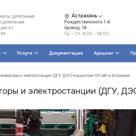
Астрахань
ексы, дизельные
и дизельные
Рождественского 1-й
ции от
проезд, 1А
еля
Пн. - Пт. 9:00 - 18:00
я
Услуги
Документация
Аукцион
Пр
генераторы и электростанции (ДГУ, ДЭС) мощностью 100 кВт в Астрахане
торы и электростанции (ДГУ, ДЭ