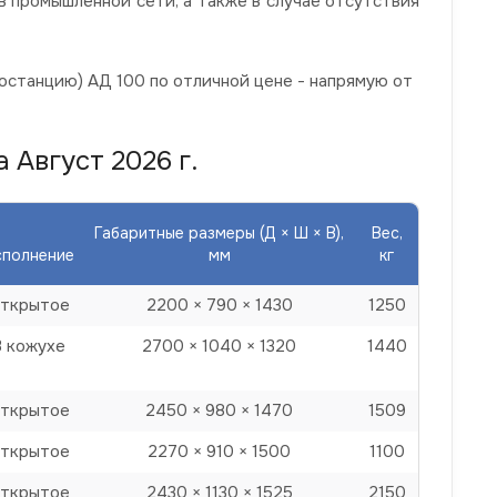
 промышленной сети, а также в случае отсутствия
останцию) АД 100 по отличной цене - напрямую от
 Август 2026 г.
Габаритные размеры (Д × Ш × В),
Вес,
сполнение
мм
кг
ткрытое
2200 × 790 × 1430
1250
В кожухе
2700 × 1040 × 1320
1440
ткрытое
2450 × 980 × 1470
1509
ткрытое
2270 × 910 × 1500
1100
ткрытое
2430 × 1130 × 1525
2150