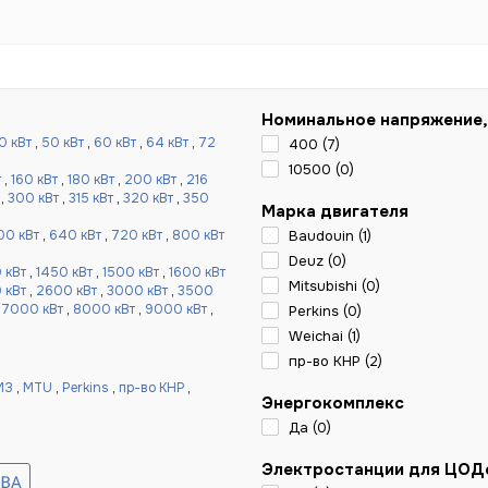
Номинальное напряжение,
0 кВт
,
50 кВт
,
60 кВт
,
64 кВт
,
72
400 (
7
)
10500 (
0
)
т
,
160 кВт
,
180 кВт
,
200 кВт
,
216
,
300 кВт
,
315 кВт
,
320 кВт
,
350
Марка двигателя
00 кВт
,
640 кВт
,
720 кВт
,
800 кВт
Baudouin (
1
)
Deuz (
0
)
 кВт
,
1450 кВт
,
1500 кВт
,
1600 кВт
Mitsubishi (
0
)
 кВт
,
2600 кВт
,
3000 кВт
,
3500
,
7000 кВт
,
8000 кВт
,
9000 кВт
,
Perkins (
0
)
Weichai (
1
)
пр-во КНР (
2
)
МЗ
,
MTU
,
Perkins
,
пр-во КНР
,
Энергокомплекс
Да (
0
)
Электростанции для ЦОД