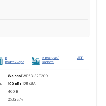
в
в кожухе/
ИБП
контейнере
капоте
Weichai
WP6D132E200
ть
100 кВт
125
400 В
25,12 л/ч