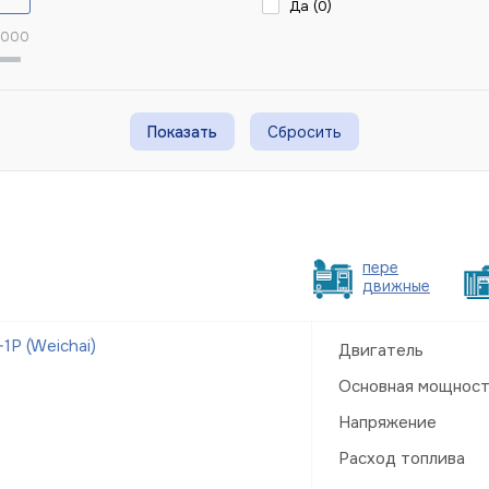
Да (
0
)
 000
Сбросить
пере
движные
Р (Weichai)
Двигатель
Основная мощнос
Напряжение
Расход топлива