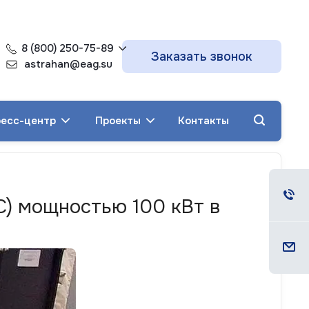
8 (800) 250-75-89
Заказать звонок
astrahan@eag.su
есс-центр
Проекты
Контакты
С) мощностью 100 кВт в