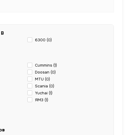
 В
6300 (
0
)
Cummins (
1
)
Doosan (
0
)
MTU (
0
)
Scania (
0
)
Yuchai (
1
)
ЯМЗ (
1
)
ов