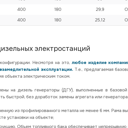
400
180
29,9
О
400
180
25,12
О
дизельных электростанций
конфигурации. Несмотря на это,
любое изделие компании
незамедлительной эксплуатации.
Т.е., предлагаемая базо
я объекта электрическим током.
ны на дизель генераторы (ДГУ), выполненные в базовой
ть быстрой, без доработок замены агрегата или генератор
ненную из профилированного металла не менее 6 мм. Рама в
те установки на объекте;
рукцию. Объем топливного бака обеспечивает непрерывную р