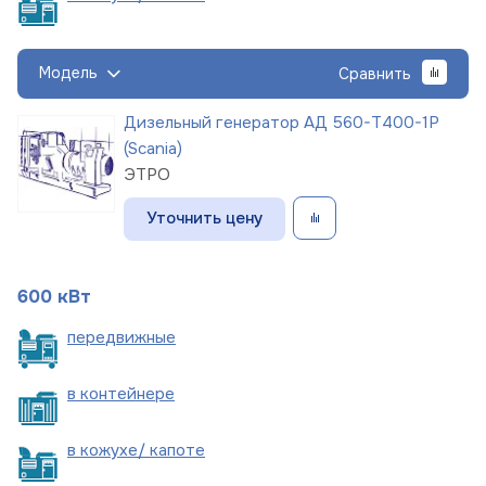
Модель
Сравнить
Дизельный генератор АД 560-Т400-1Р
(Scania)
ЭТРО
Уточнить цену
600 кВт
пере
движные
в
контейнере
в кожухе/
капоте