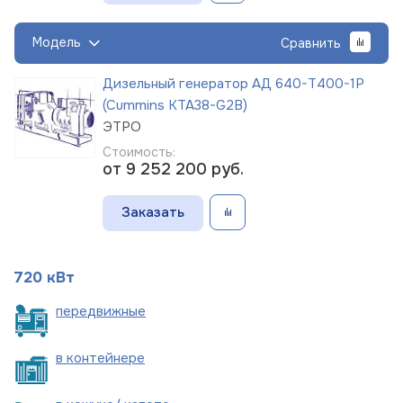
Модель
Сравнить
Дизельный генератор АД 640-Т400-1Р
(Cummins KTA38-G2B)
ЭТРО
Стоимость:
от 9 252 200
руб.
Заказать
720 кВт
пере
движные
в
контейнере