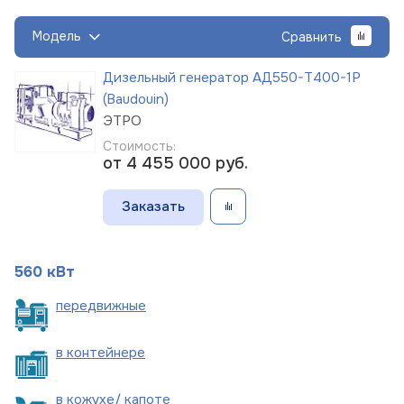
Модель
Сравнить
Дизельный генератор АД550-Т400-1Р
(Baudouin)
ЭТРО
Стоимость:
от 4 455 000
руб.
Заказать
560 кВт
пере
движные
в
контейнере
в кожухе/
капоте