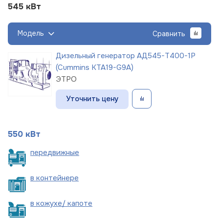
545 кВт
Модель
Сравнить
Дизельный генератор АД545-Т400-1Р
(Cummins KTA19-G9A)
ЭТРО
Уточнить цену
550 кВт
пере
движные
в
контейнере
в кожухе/
капоте