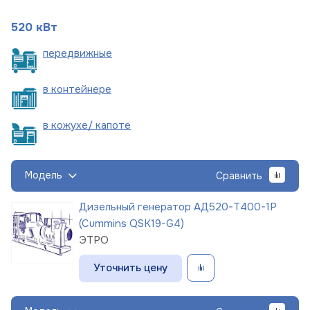
520 кВт
пере
движные
в
контейнере
в кожухе/
капоте
Модель
Сравнить
Дизельный генератор АД520-Т400-1Р
(Cummins QSK19-G4)
ЭТРО
Уточнить цену