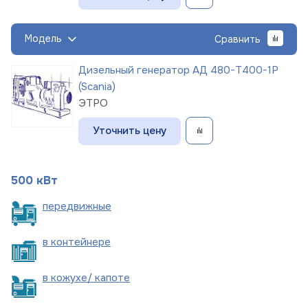
Модель
Сравнить
Дизельный генератор АД 480-Т400-1Р
(Scania)
ЭТРО
Уточнить цену
500 кВт
пере
движные
в
контейнере
в кожухе/
капоте