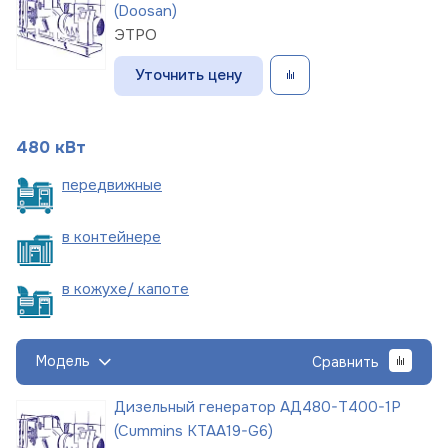
(Doosan)
ЭТРО
Уточнить цену
480 кВт
пере
движные
в
контейнере
в кожухе/
капоте
Модель
Сравнить
Дизельный генератор АД480-Т400-1Р
(Cummins KTAA19-G6)