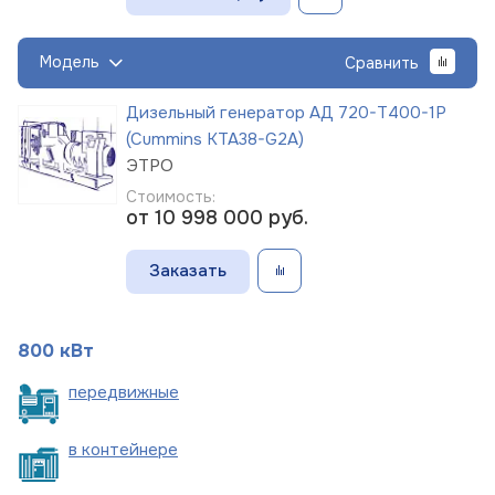
Модель
Сравнить
Дизельный генератор АД 720-Т400-1Р
(Cummins KTA38-G2A)
ЭТРО
Стоимость:
от 10 998 000
руб.
Заказать
800 кВт
пере
движные
в
контейнере