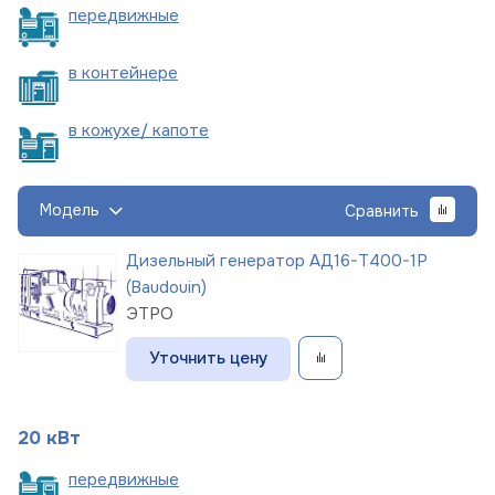
пере
движные
в
контейнере
в кожухе/
капоте
Модель
Сравнить
Дизельный генератор АД16-Т400-1Р
(Baudouin)
ЭТРО
Уточнить цену
20 кВт
пере
движные