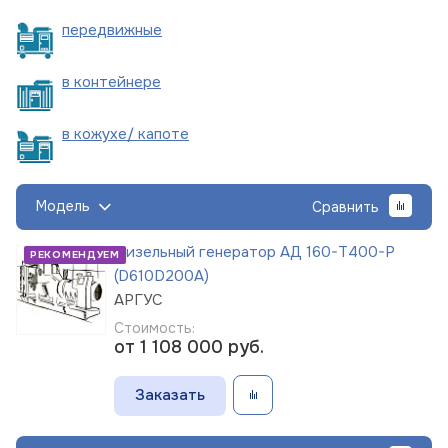
пере
движные
в
контейнере
в кожухе/
капоте
Модель
Сравнить
Дизельный генератор АД 160-Т400-Р
РЕКОМЕНДУЕМ
(D610D200A)
АРГУС
Стоимость:
от 1 108 000
руб.
Заказать