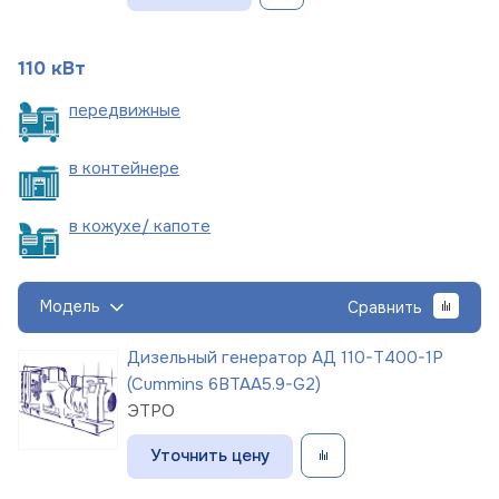
110 кВт
пере
движные
в
контейнере
в кожухе/
капоте
Модель
Сравнить
Дизельный генератор АД 110-Т400-1Р
(Cummins 6BTAA5.9-G2)
ЭТРО
Уточнить цену