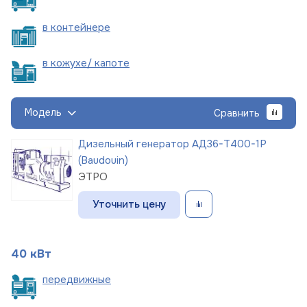
в
контейнере
в кожухе/
капоте
Модель
Сравнить
Дизельный генератор АД36-Т400-1Р
(Baudouin)
ЭТРО
Уточнить цену
40 кВт
пере
движные