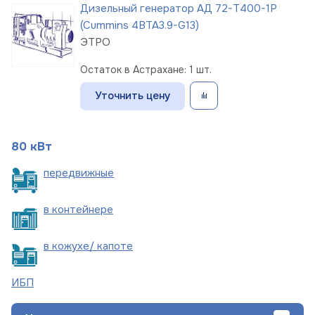
Дизельный генератор АД 72-Т400-1Р
(Cummins 4BTA3.9-G13)
ЭТРО
Остаток в Астрахане: 1 шт.
Уточнить цену
80 кВт
пере
движные
в
контейнере
в кожухе/
капоте
ИБП