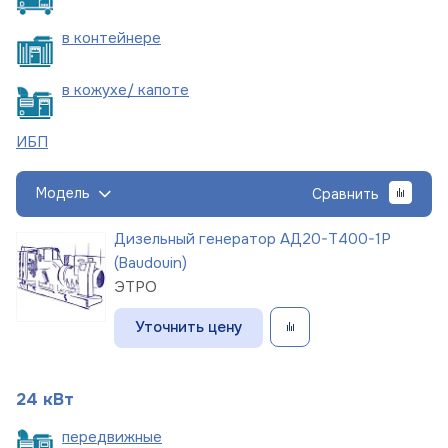
в
контейнере
в кожухе/
капоте
ИБП
Модель
Сравнить
Дизельный генератор АД20-Т400-1Р
(Baudouin)
ЭТРО
Уточнить цену
24 кВт
пере
движные