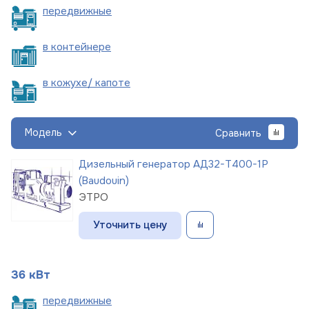
пере
движные
в
контейнере
в кожухе/
капоте
Модель
Сравнить
Дизельный генератор АД32-Т400-1Р
(Baudouin)
ЭТРО
Уточнить цену
36 кВт
пере
движные