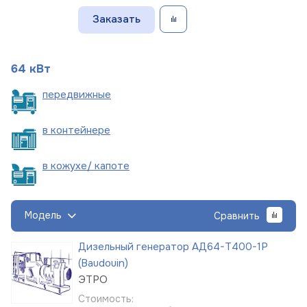
Заказать
64 кВт
пере
движные
в
контейнере
в кожухе/
капоте
Модель
Сравнить
Дизельный генератор АД64-Т400-1Р
(Baudouin)
ЭТРО
Стоимость: