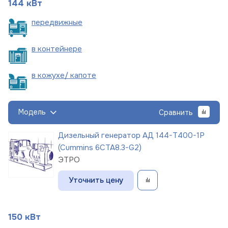
144 кВт
пере
движные
в
контейнере
в кожухе/
капоте
Модель
Сравнить
Дизельный генератор АД 144-Т400-1Р
(Cummins 6CTA8.3-G2)
ЭТРО
Уточнить цену
150 кВт