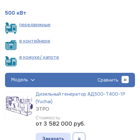
500 кВт
пере
движные
в
контейнере
в кожухе/
капоте
Модель
Сравнить
Дизельный генератор АД500-Т400-1Р
(Yuchai)
ЭТРО
Стоимость:
от 3 582 000
руб.
Заказать