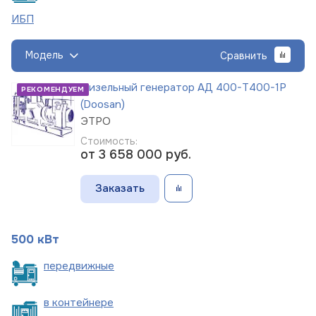
ИБП
Модель
Сравнить
Дизельный генератор АД 400-Т400-1Р
РЕКОМЕНДУЕМ
(Doosan)
ЭТРО
Стоимость:
от 3 658 000
руб.
Заказать
500 кВт
пере
движные
в
контейнере