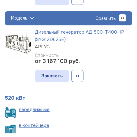
Модель
Сравнить
Дизельный генератор АД 500-Т400-1Р
(SYG12D625E)
АРГУС
Стоимость:
от 3 167 100
руб.
Заказать
520 кВт
пере
движные
в
контейнере