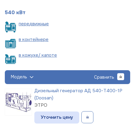
540 кВт
пере
движные
в
контейнере
в кожухе/
капоте
Модель
Сравнить
Дизельный генератор АД 540-Т400-1Р
(Doosan)
ЭТРО
Уточнить цену