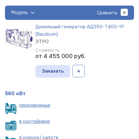
Модель
Сравнить
Дизельный генератор АД550-Т400-1Р
(Baudouin)
ЭТРО
Стоимость:
от 4 455 000
руб.
Заказать
560 кВт
пере
движные
в
контейнере
в кожухе/
капоте