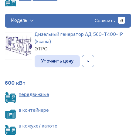
Модель
Сравнить
Дизельный генератор АД 560-Т400-1Р
(Scania)
ЭТРО
Уточнить цену
600 кВт
пере
движные
в
контейнере
в кожухе/
капоте