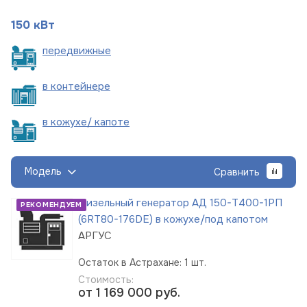
150 кВт
пере
движные
в
контейнере
в кожухе/
капоте
Модель
Сравнить
Дизельный генератор АД 150-Т400-1РП
РЕКОМЕНДУЕМ
(6RT80-176DE) в кожухе/под капотом
АРГУС
Остаток в Астрахане: 1 шт.
Стоимость:
от 1 169 000
руб.