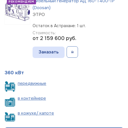
Дизельный генератор АД 160-Т400-1Р
РЕКОМЕНДУЕМ
(Doosan)
ЭТРО
Остаток в Астрахане: 1 шт.
Стоимость:
от 2 159 600
руб.
Заказать
360 кВт
пере
движные
в
контейнере
в кожухе/
капоте