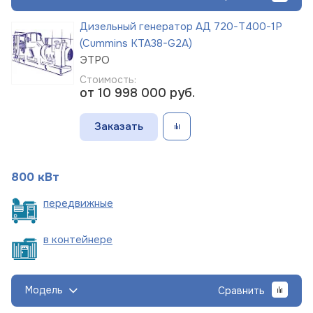
Дизельный генератор АД 720-Т400-1Р
(Cummins KTA38-G2A)
ЭТРО
Стоимость:
от 10 998 000
руб.
Заказать
800 кВт
пере
движные
в
контейнере
Модель
Сравнить