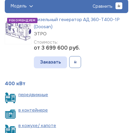
Модель
Сравнить
Дизельный генератор АД 360-Т400-1Р
РЕКОМЕНДУЕМ
(Doosan)
ЭТРО
Стоимость:
от 3 699 600
руб.
Заказать
400 кВт
пере
движные
в
контейнере
в кожухе/
капоте