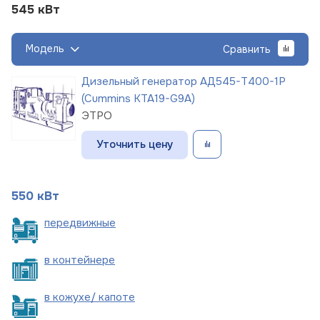
545 кВт
Модель
Сравнить
Дизельный генератор АД545-Т400-1Р
(Cummins KTA19-G9A)
ЭТРО
Уточнить цену
550 кВт
пере
движные
в
контейнере
в кожухе/
капоте