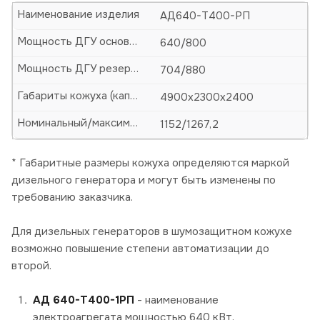
Наименование изделия
АД640-Т400-РП
Мощность ДГУ основная (кВт/кВА)
640/800
Мощность ДГУ резервная (кВт/кВА)
704/880
Габариты кожуха (капота)-ДхШхВ, мм
4900х2300х2400
Номинальный/максимальный ток, А
1152/1267,2
* Габаритные размеры кожуха определяются маркой
дизельного генератора и могут быть изменены по
требованию заказчика.
Для дизельных генераторов в шумозащитном кожухе
возможно повышение степени автоматизации до
второй.
АД 640-Т400-1РП
- наименование
электроагрегата мощностью 640 кВт,