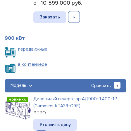
от 10 599 000
руб.
Заказать
900 кВт
пере
движные
в
контейнере
Модель
Сравнить
Дизельный генератор АД900-Т400-1Р
НОВИНКА
(Cummins KTA38-G9E)
ЭТРО
Уточнить цену