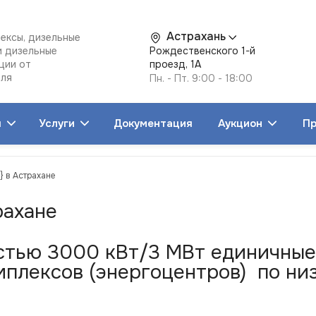
Астрахань
ексы, дизельные
и дизельные
Рождественского 1-й
ции от
проезд, 1А
еля
Пн. - Пт. 9:00 - 18:00
я
Услуги
Документация
Аукцион
Пр
} в Астрахане
рахане
тью 3000 кВт/3 МВт единичные 
плексов (энергоцентров) по низ