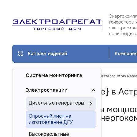
Энергокомпл
генераторы 
электростан
производит
Каталог изделий
Компани
Система мониторинга
ТД Электроагрегат
Каталог изделий
{Каталог. =this.Name
{Каталог. =this.Name} в Аст
Электростанции
Дизельные генераторы
Дизель-генераторы мощнос
многоагрегатных энергоком
Опросный лист на
изготовление ДГУ
России
Высоковольтные