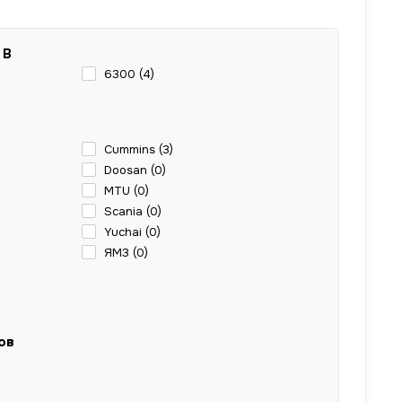
 В
6300 (
4
)
Cummins (
3
)
Doosan (
0
)
MTU (
0
)
Scania (
0
)
Yuchai (
0
)
ЯМЗ (
0
)
ов