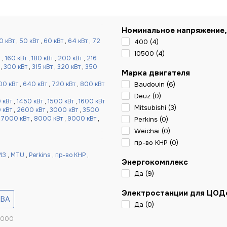
Номинальное напряжение,
0 кВт
,
50 кВт
,
60 кВт
,
64 кВт
,
72
400 (
4
)
10500 (
4
)
т
,
160 кВт
,
180 кВт
,
200 кВт
,
216
,
300 кВт
,
315 кВт
,
320 кВт
,
350
Марка двигателя
00 кВт
,
640 кВт
,
720 кВт
,
800 кВт
Baudouin (
6
)
Deuz (
0
)
 кВт
,
1450 кВт
,
1500 кВт
,
1600 кВт
Mitsubishi (
3
)
 кВт
,
2600 кВт
,
3000 кВт
,
3500
,
7000 кВт
,
8000 кВт
,
9000 кВт
,
Perkins (
0
)
Weichai (
0
)
пр-во КНР (
0
)
МЗ
,
MTU
,
Perkins
,
пр-во КНР
,
Энергокомплекс
Да (
9
)
Электростанции для ЦОД
Да (
0
)
 000