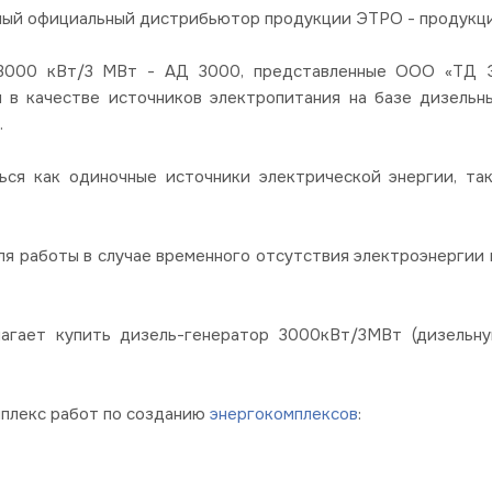
ный официальный дистрибьютор продукции ЭТРО - продукции
00 кВт/3 МВт - АД 3000, представленные ООО «ТД Эл
я в качестве источников электропитания на базе дизель
.
ься как одиночные источники электрической энергии, так
я работы в случае временного отсутствия электроэнергии в
лагает купить дизель-генератор 3000кВт/3МВт (дизельн
мплекс работ по созданию
энергокомплексов
: