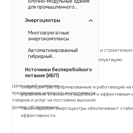
Блочно-модульные здания
проектирование,
для промышленного
подбор оборудования,
тяжеловесного
оборудования (БМЗ)
Энергоцентры
изготовление,
испытания,
Многоагрегатные
энергокомплексы
доставка на объект,
проведение пусконаладочных и строительно
Автоматизированный
гибридный
передача энергомодуля в эксплуатацию.
энергокомплекс (АГЭК)
Источники бесперебойного
питания (ИБП)
Цель нашей компании —
Энергоцентры, сформированные и работающие на 
предложение широкого ассортимента
управления, становятся надежным и эффективным 
товаров и услуг на постоянно высоком
уровне обслуживания.
Таким образом, энергоцентры обеспечивают стаб
эффективности.
.