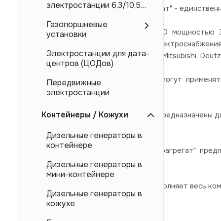
электростанции 6,3/10,5
ООО "Торговый Дом Электроагрегат" - единствен
кВ
Газопоршневые
Дизельные электростанции ЭТРО мощностью 30
установки
гарантированного (резервного) электроснабжени
Электростанции для дата-
брендов Cummins, Perkins, Doosan, Mitsubishi, Deutz
центров (ЦОДов)
Дизель-генераторные установки могут применят
Передвижные
(энергоцентров)
электростанции
Контейнеры / Кожухи
Представленные в каталоге ДЭС предназначены дл
магистральных электросетей.
Дизельные генераторы в
контейнере
Компания "Торговый Дом Электроагрегат" пред
напрямую от производителя.
Дизельные генераторы в
мини-контейнере
Компания "ТД Электроагрегат" выполняет весь ко
Дизельные генераторы в
кожухе
обследование объекта,