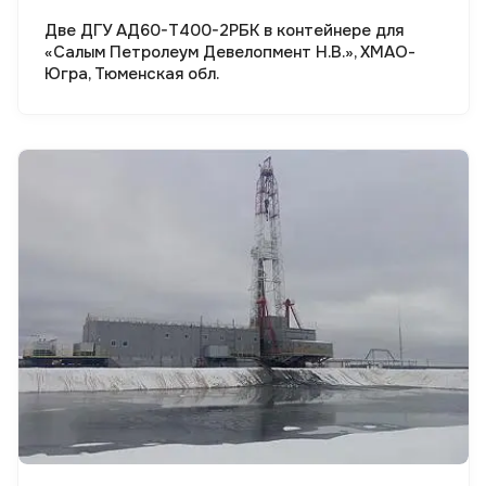
Две ДГУ АД60-Т400-2РБК в контейнере для
«Салым Петролеум Девелопмент Н.В.», ХМАО-
Югра, Тюменская обл.
Смотреть проект