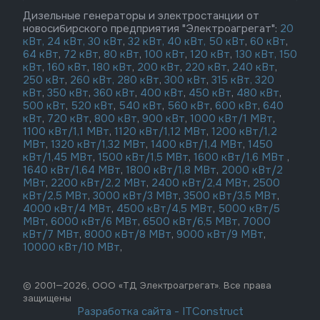
Дизельные генераторы и электростанции от
новосибирского предприятия "Электроагрегат":
20
кВт,
24 кВт,
30 кВт
,
32 кВт,
40 кВт,
50 кВт
,
60 кВт
,
64 кВт
,
72 кВт
,
80 кВт
,
100 кВт
,
120 кВт
,
130 кВт,
150
кВт
,
160 кВт
,
180 кВт
,
200 кВт
,
220 кВт
,
240 кВт
,
250 кВт
,
260 кВт,
280 кВт
,
300 кВт
,
315 кВт,
320
кВт
,
350 кВт
,
360 кВт
,
400 кВт
,
450 кВт
,
480 кВт
,
500 кВт
,
520 кВт
,
540 кВт
,
560 кВт
,
600 кВт
,
640
кВт
,
720 кВт
,
800 кВт
,
900 кВт
,
1000 кВт/1 МВт
,
1100 кВт/1,1 МВт
,
1120 кВт/1,12 МВт
,
1200 кВт/1,2
МВт
,
1320 кВт/1,32 МВт
,
1400 кВт/1,4 МВт
,
1450
кВт/1,45 МВт
,
1500 кВт/1,5 МВт
,
1600 кВт/1,6 МВт
,
1640 кВт/1,64 МВт
,
1800 кВт/1,8 МВт
,
2000 кВт/2
МВт
,
2200 кВт/2,2 МВт
,
2400 кВт/2,4 МВт
,
2500
кВт/2,5 МВт
,
3000 кВт/3 МВт
,
3500 кВт/3,5 МВт
,
4000 кВт/4 МВт
,
4500 кВт/4,5 МВт
,
5000 кВт/5
МВт
,
6000 кВт/6 МВт
,
6500 кВт/6,5 МВт
,
7000
кВт/7 МВт
,
8000 кВт/8 МВт
,
9000 кВт/9 МВт
,
10000 кВт/10 МВт
,
© 2001—2026, ООО «ТД Электроагрегат». Все права
защищены
Разработка сайта
-
ITConstruct