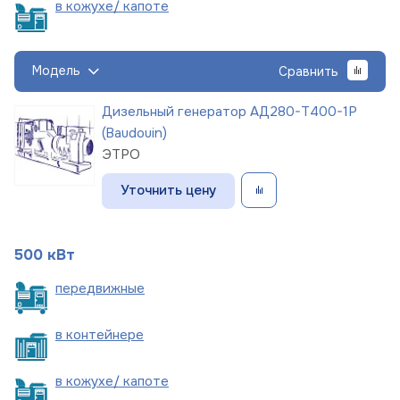
в кожухе/
капоте
Модель
Сравнить
Дизельный генератор АД280-Т400-1Р
(Baudouin)
ЭТРО
Уточнить цену
500 кВт
пере
движные
в
контейнере
в кожухе/
капоте