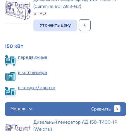
(Cummins 6CTA8.3-G2)
ЭТРО
Уточнить цену
150 кВт
пере
движные
в
контейнере
в кожухе/
капоте
Модель
Сравнить
Дизельный генератор АД 150-Т400-1Р
(Weichai)