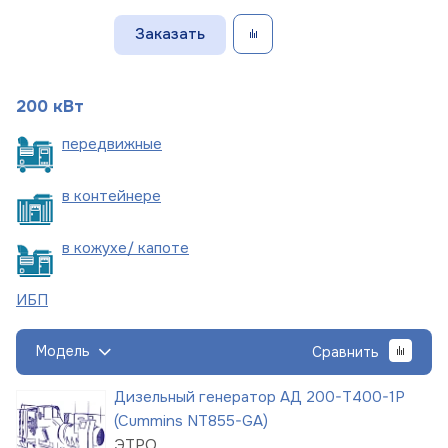
Заказать
200 кВт
пере
движные
в
контейнере
в кожухе/
капоте
ИБП
Модель
Сравнить
Дизельный генератор АД 200-Т400-1Р
(Cummins NT855-GA)
ЭТРО