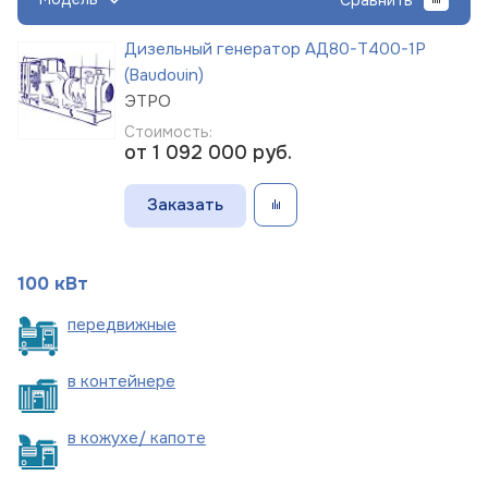
Дизельный генератор АД80-Т400-1Р
(Baudouin)
ЭТРО
Стоимость:
от 1 092 000
руб.
Заказать
100 кВт
пере
движные
в
контейнере
в кожухе/
капоте