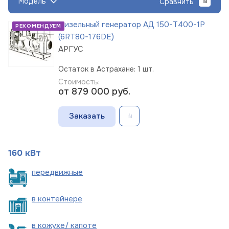
Модель
Сравнить
Дизельный генератор АД 150-Т400-1Р
РЕКОМЕНДУЕМ
(6RT80-176DE)
АРГУС
Остаток в Астрахане: 1 шт.
Стоимость:
от 879 000
руб.
Заказать
160 кВт
пере
движные
в
контейнере
в кожухе/
капоте