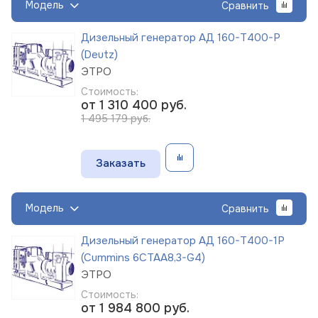
Модель
Сравнить
Дизельный генератор АД 160-Т400-Р
(Deutz)
ЭТРО
Стоимость:
от 1 310 400
руб.
1 495 179 руб.
Заказать
Модель
Сравнить
Дизельный генератор АД 160-Т400-1Р
(Cummins 6CTAА8,3-G4)
ЭТРО
Стоимость:
от 1 984 800
руб.