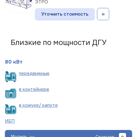
ЭТРО
Уточнить стоимость
Близкие по мощности ДГУ
80 кВт
пере
движные
в
контейнере
в кожухе/
капоте
ИБП
Модель
Сравнить