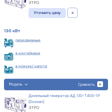
ЭТРО
Уточнить цену
130 кВт
пере
движные
в
контейнере
в кожухе/
капоте
Модель
Сравнить
Дизельный генератор АД 130-Т400-1Р
(Doosan)
ЭТРО