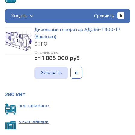
Модель
Сравнить
Дизельный генератор АД256-Т400-1Р
(Baudouin)
ЭТРО
Стоимость:
от 1 885 000
руб.
Заказать
280 кВт
пере
движные
в
контейнере