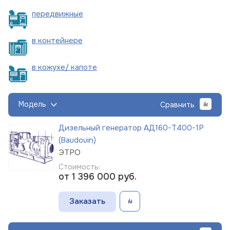
пере
движные
в
контейнере
в кожухе/
капоте
Модель
Сравнить
Дизельный генератор АД160-Т400-1Р
(Baudouin)
ЭТРО
Стоимость:
от 1 396 000
руб.
Заказать