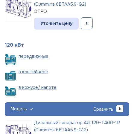
(Cummins 6BTAA5.9-G2)
ЭТРО
Уточнить цену
120 кВт
пере
движные
в
контейнере
в кожухе/
капоте
Модель
Сравнить
Дизельный генератор АД 120-Т400-1Р
(Cummins 6BTAA5.9-G12)