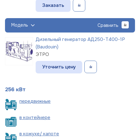
Заказать
Модель
Сравнить
Дизельный генератор АД250-Т400-1Р
(Baudouin)
ЭТРО
Уточнить цену
256 кВт
пере
движные
в
контейнере
в кожухе/
капоте