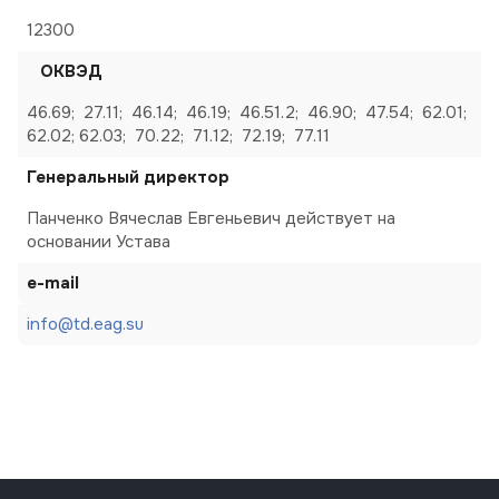
12300
ОКВЭД
46.69; 27.11; 46.14; 46.19; 46.51.2; 46.90; 47.54; 62.01;
62.02; 62.03; 70.22; 71.12; 72.19; 77.11
Генеральный директор
Панченко Вячеслав Евгеньевич действует на
основании Устава
e-mail
info@td.eag.su