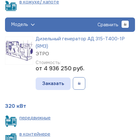
в кожухе/
капоте
Модель
Сравнить
Дизельный генератор АД 315-Т400-1Р
(ЯМЗ)
ЭТРО
Стоимость:
от 4 936 250
руб.
Заказать
320 кВт
пере
движные
в
контейнере