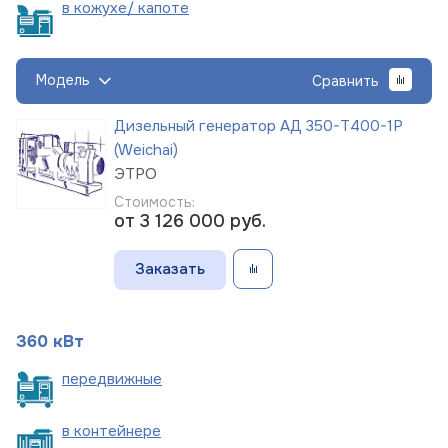
в кожухе/
капоте
Модель
Сравнить
Дизельный генератор АД 350-Т400-1Р
(Weichai)
ЭТРО
Стоимость:
от 3 126 000
руб.
Заказать
360 кВт
пере
движные
в
контейнере