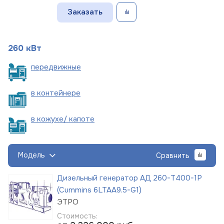
Заказать
260 кВт
пере
движные
в
контейнере
в кожухе/
капоте
Модель
Сравнить
Дизельный генератор АД 260-Т400-1Р
(Cummins 6LTAA9.5-G1)
ЭТРО
Стоимость: