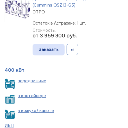
(Cummins QSZ13-G5)
ЭТРО
Остаток в Астрахане: 1 шт.
Стоимость:
от 3 959 300
руб.
Заказать
400 кВт
пере
движные
в
контейнере
в кожухе/
капоте
ИБП