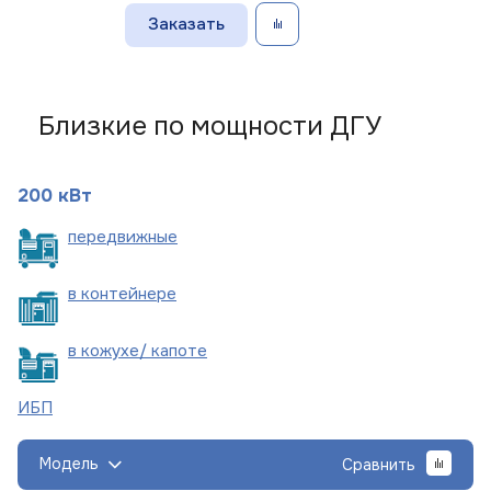
Заказать
Близкие по мощности ДГУ
200 кВт
пере
движные
в
контейнере
в кожухе/
капоте
ИБП
Модель
Сравнить