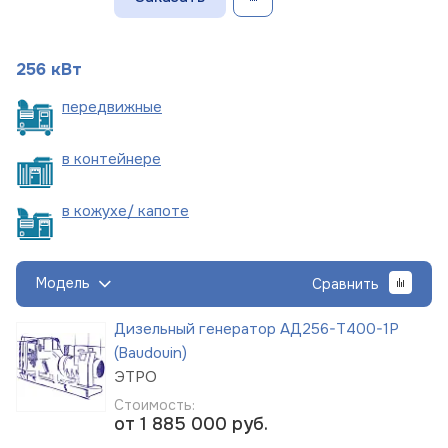
256 кВт
пере
движные
в
контейнере
в кожухе/
капоте
Модель
Сравнить
Дизельный генератор АД256-Т400-1Р
(Baudouin)
ЭТРО
Стоимость:
от 1 885 000
руб.