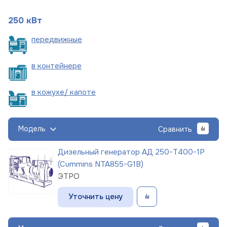
250 кВт
пере
движные
в
контейнере
в кожухе/
капоте
Модель
Сравнить
Дизельный генератор АД 250-Т400-1Р
(Cummins NTA855-G1B)
ЭТРО
Уточнить цену